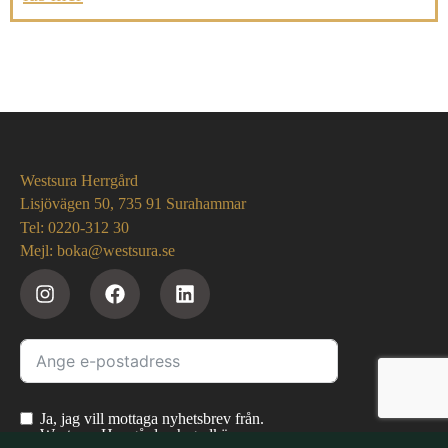
Westsura Herrgård
Lisjövägen 50, 735 91 Surahammar
Tel: 0220-312 30
Mejl: boka@westsura.se
Ja, jag vill mottaga nyhetsbrev från.
Westsura Herrgård och godkänner