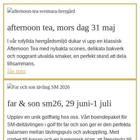
afternoon tea, mors dag 31 maj
I vår rofyllda herrgårdsmiljö dukar vi upp en klassisk
Afternoon Tea med nybakta scones, delikata bakverk
och noggrant utvalda smaker, en perfekt stund att dela
tillsammans.
läs mer
far & son sm26, 29 juni-1 juli
Upplev en unik golfhelg hos oss. Vårt boendepaket för
SM-deltävlingen i golf för far och son ger er den perfekta
balansen mellan tävlingspuls och avkoppling. Med
närhet till banan och en harmonisk plats att återvända till