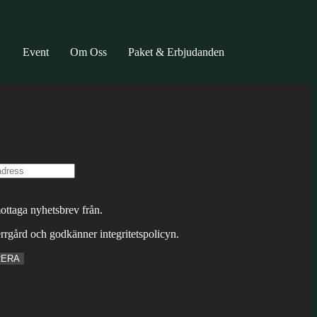
Event
Om Oss
Paket & Erbjudanden
mottaga nyhetsbrev från.
rgård och godkänner integritetspolicyn.
RERA