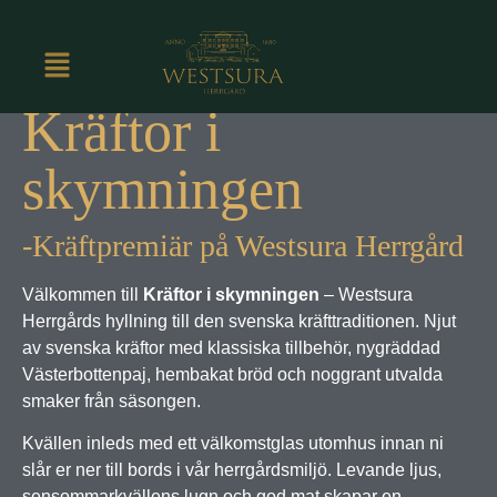
Kräftpremiär
Kräftor i
skymningen
-Kräftpremiär på Westsura Herrgård
Välkommen till
Kräftor i skymningen
– Westsura
Herrgårds hyllning till den svenska kräfttraditionen. Njut
av svenska kräftor med klassiska tillbehör, nygräddad
Västerbottenpaj, hembakat bröd och noggrant utvalda
smaker från säsongen.
Kvällen inleds med ett välkomstglas utomhus innan ni
slår er ner till bords i vår herrgårdsmiljö. Levande ljus,
sensommarkvällens lugn och god mat skapar en